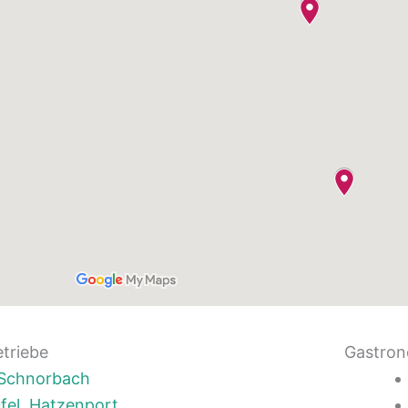
etriebe
Gastron
, Schnorbach
fel, Hatzenport