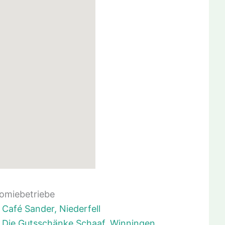
omiebetriebe
Café Sander, Niederfell
Die Gutsschänke Schaaf, Winningen