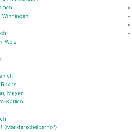
ehmen
, Winningen
ich
h-Weis
h
enich
 Rhens
en, Mayen
m-Kärlich
och
f (Manderscheiderhof)