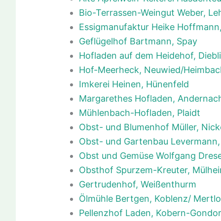
Bio-Terrassen-Weingut Weber, L
Essigmanufaktur Heike Hoffmann
Geflügelhof Bartmann, Spay
Hofladen auf dem Heidehof, Diebl
Hof-Meerheck, Neuwied/Heimbac
Imkerei Heinen, Hünenfeld
Margarethes Hofladen, Andernac
Mühlenbach-Hofladen, Plaidt
Obst- und Blumenhof Müller, Nick
Obst- und Gartenbau Levermann,
Obst und Gemüse Wolfgang Dres
Obsthof Spurzem-Kreuter, Mülhei
Gertrudenhof, Weißenthurm
Ölmühle Bertgen, Koblenz/ Mertl
Pellenzhof Laden, Kobern-Gondor