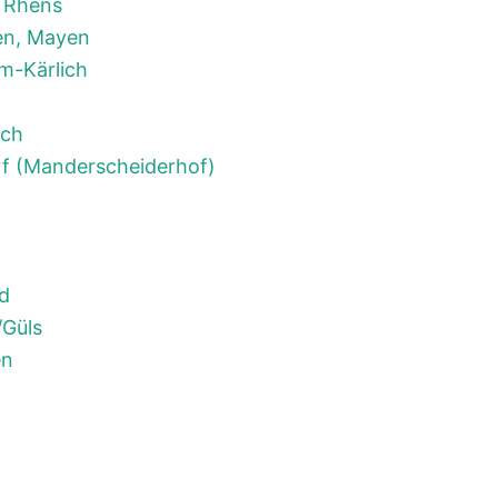
 Rhens
en, Mayen
m-Kärlich
och
f (Manderscheiderhof)
ld
/Güls
en