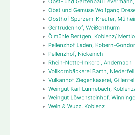
Obst- und Gartenbau Levermann,
Obst und Gemüse Wolfgang Dres
Obsthof Spurzem-Kreuter, Mülhei
Gertrudenhof, Weißenthurm
Ölmühle Bertgen, Koblenz/ Mertl
Pellenzhof Laden, Kobern-Gondor
Pellenzhof, Nickenich
Rhein-Nette-Imkerei, Andernach
Vollkornbäckerei Barth, Niederfell
Vulkanhof Ziegenkäserei, Gillenfe
Weingut Karl Lunnebach, Koblenz
Weingut Löwensteinhof, Winning
Wein & Wuzz, Koblenz