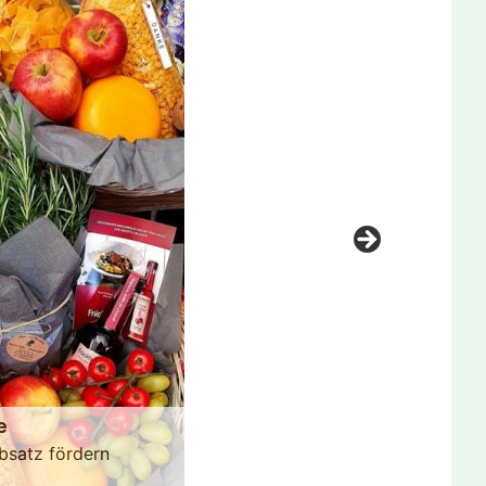
e
bsatz fördern
ichnis