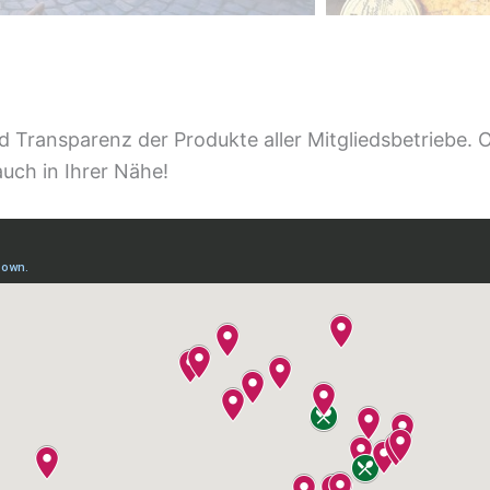
d Transparenz der Produkte aller Mitgliedsbetriebe. 
uch in Ihrer Nähe!