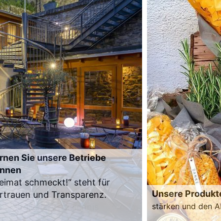
rnen Sie unsere Betriebe
nnen
eimat schmeckt!“ steht für
Unsere Produkt
rtrauen und Transparenz.
stärken und den A
m Mitgliederverzeichnis
Zum Produktverze