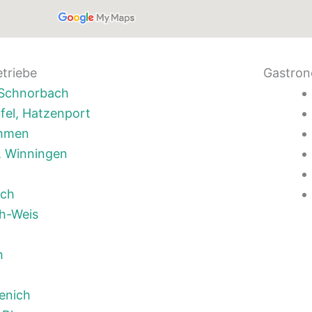
etriebe
Gastron
, Schnorbach
fel, Hatzenport
ehmen
, Winningen
ich
h-Weis
h
enich