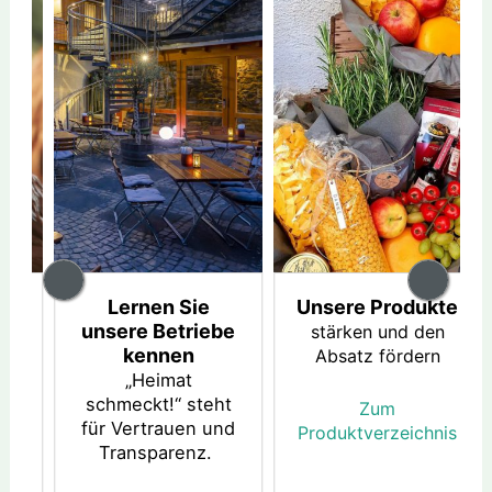
st
Lernen Sie
Unsere Produkte
n!
unsere Betriebe
stärken und den
Prev
Nex
kennen
Absatz fördern
ious
t
ere
„Heimat
re
schmeckt!“ steht
Zum
für Vertrauen und
Produktverzeichnis
Transparenz.
zum