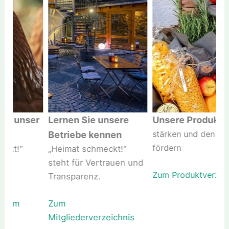
ist unser
Lernen Sie unsere
Unsere Produkte
stärken und den Ab
Betriebe kennen
fördern
eckt!“
„Heimat schmeckt!“
und
steht für Vertrauen und
Zum Produktverzeic
Transparenz.
n zum
Zum
Mitgliederverzeichnis