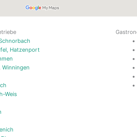
etriebe
Gastron
, Schnorbach
fel, Hatzenport
ehmen
, Winningen
ich
h-Weis
h
enich