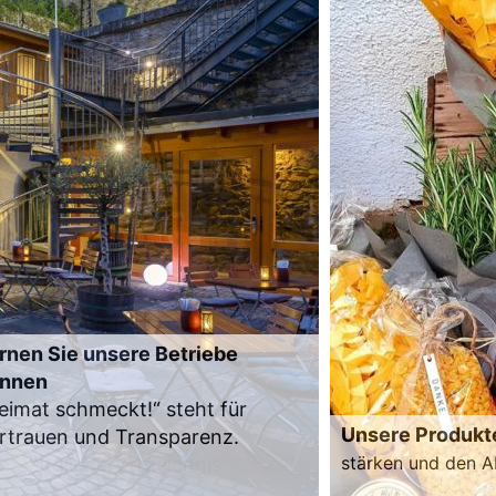
rnen Sie unsere Betriebe
nnen
eimat schmeckt!“ steht für
Unsere Produkt
rtrauen und Transparenz.
stärken und den A
m Mitgliederverzeichnis
Zum Produktverze