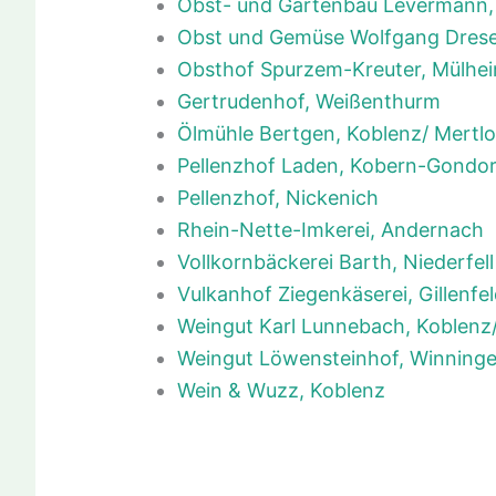
Obst- und Gartenbau Levermann,
Obst und Gemüse Wolfgang Dres
Obsthof Spurzem-Kreuter, Mülhei
Gertrudenhof, Weißenthurm
Ölmühle Bertgen, Koblenz/ Mertl
Pellenzhof Laden, Kobern-Gondor
Pellenzhof, Nickenich
Rhein-Nette-Imkerei, Andernach
Vollkornbäckerei Barth, Niederfell
Vulkanhof Ziegenkäserei, Gillenfe
Weingut Karl Lunnebach, Koblenz
Weingut Löwensteinhof, Winning
Wein & Wuzz, Koblenz