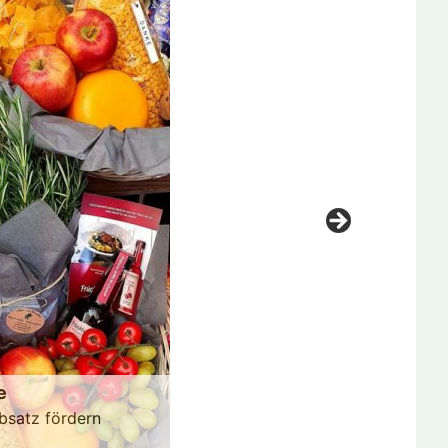
e
bsatz fördern
ichnis