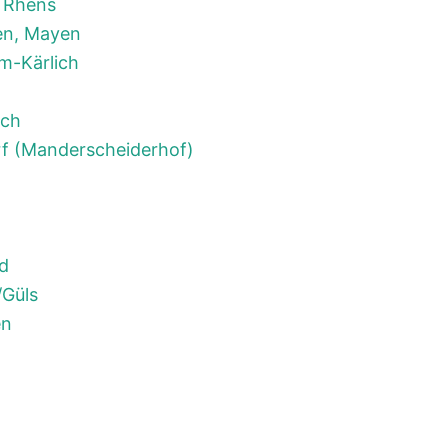
 Rhens
en, Mayen
m-Kärlich
och
f (Manderscheiderhof)
ld
/Güls
en