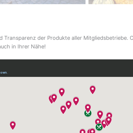
d Transparenz der Produkte aller Mitgliedsbetriebe. 
uch in Ihrer Nähe!