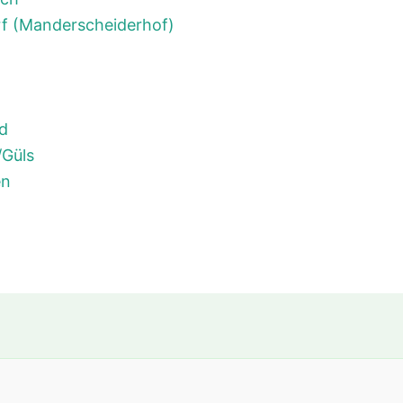
f (Manderscheiderhof)
ld
/Güls
en