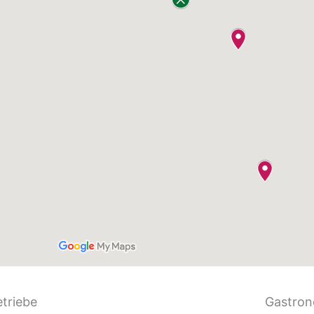
etriebe
Gastron