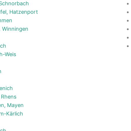
, Schnorbach
fel, Hatzenport
ehmen
, Winningen
ich
h-Weis
h
enich
 Rhens
en, Mayen
m-Kärlich
och