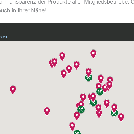
d Transparenz der Produkte aller Mitgliedsbetriebe. 
uch in Ihrer Nähe!