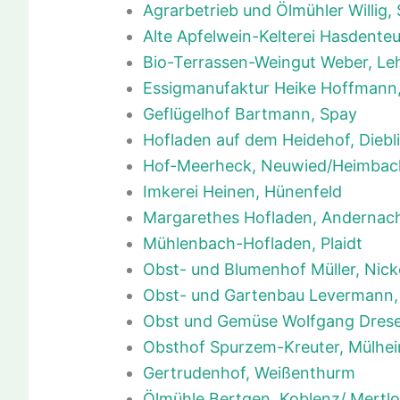
Agrarbetrieb und Ölmühler Willig
Alte Apfelwein-Kelterei Hasdenteu
Bio-Terrassen-Weingut Weber, L
Essigmanufaktur Heike Hoffmann
Geflügelhof Bartmann, Spay
Hofladen auf dem Heidehof, Diebl
Hof-Meerheck, Neuwied/Heimbac
Imkerei Heinen, Hünenfeld
Margarethes Hofladen, Andernac
Mühlenbach-Hofladen, Plaidt
Obst- und Blumenhof Müller, Nick
Obst- und Gartenbau Levermann,
Obst und Gemüse Wolfgang Dres
Obsthof Spurzem-Kreuter, Mülhei
Gertrudenhof, Weißenthurm
Ölmühle Bertgen, Koblenz/ Mertl