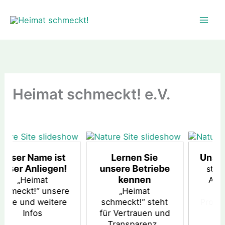
Zum
Inhalt
springen
Heimat schmeckt! e.V.
st
Lernen Sie
Unsere Produkte
n!
unsere Betriebe
stärken und den
kennen
Absatz fördern
ere
„Heimat
Zum
ere
schmeckt!“ steht
Produktverzeichnis
für Vertrauen und
Transparenz.