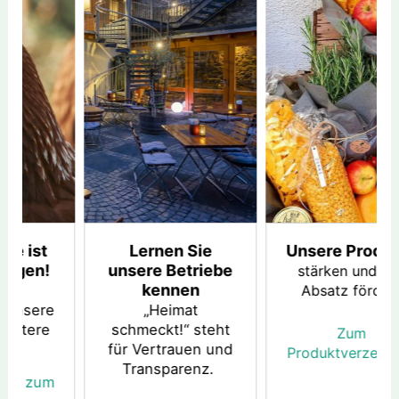
me ist
Lernen Sie
Unsere Produ
liegen!
unsere Betriebe
stärken und de
kennen
mat
Absatz förder
“ unsere
„Heimat
weitere
schmeckt!“ steht
Zum
s
für Vertrauen und
Produktverzeich
Transparenz.
onen zum