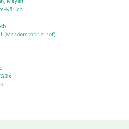
en, Mayen
m-Kärlich
och
f (Manderscheiderhof)
ld
/Güls
en