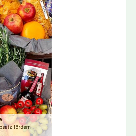
e
bsatz fördern
ichnis