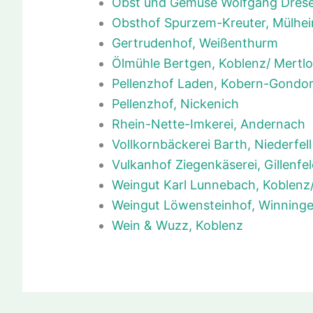
Obst und Gemüse Wolfgang Dres
Obsthof Spurzem-Kreuter, Mülhei
Gertrudenhof, Weißenthurm
Ölmühle Bertgen, Koblenz/ Mertl
Pellenzhof Laden, Kobern-Gondor
Pellenzhof, Nickenich
Rhein-Nette-Imkerei, Andernach
Vollkornbäckerei Barth, Niederfell
Vulkanhof Ziegenkäserei, Gillenfe
Weingut Karl Lunnebach, Koblenz
Weingut Löwensteinhof, Winning
Wein & Wuzz, Koblenz