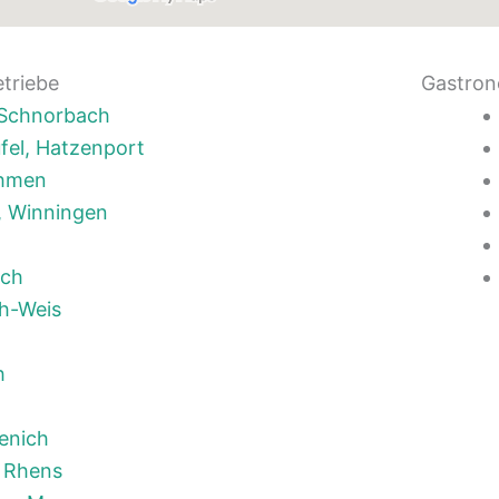
etriebe
Gastron
, Schnorbach
fel, Hatzenport
ehmen
, Winningen
ich
h-Weis
h
enich
 Rhens