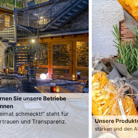
rnen Sie unsere Betriebe
nnen
eimat schmeckt!“ steht für
Unsere Produkt
rtrauen und Transparenz.
stärken und den A
m Mitgliederverzeichnis
Zum Produktverze