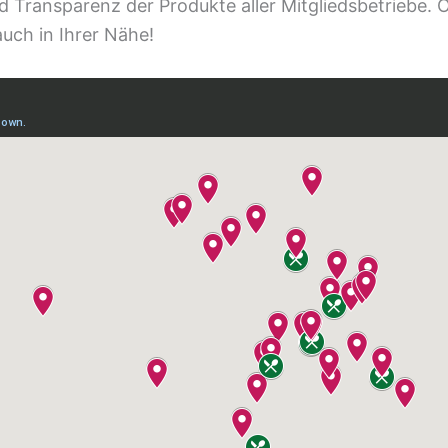
d Transparenz der Produkte aller Mitgliedsbetriebe. 
uch in Ihrer Nähe!