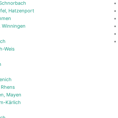
, Schnorbach
fel, Hatzenport
ehmen
, Winningen
ich
h-Weis
h
enich
 Rhens
en, Mayen
m-Kärlich
och