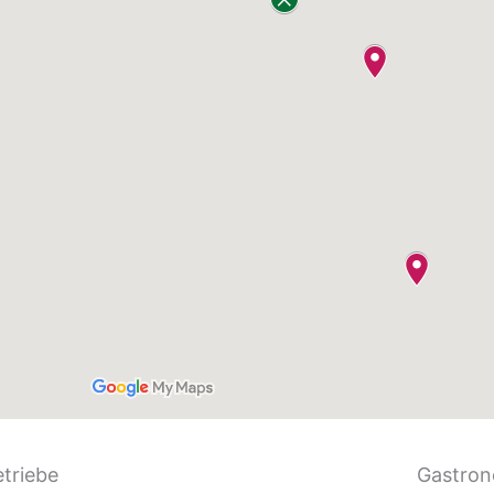
etriebe
Gastron