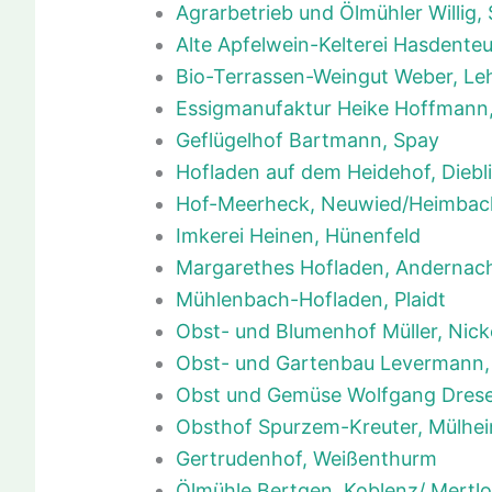
Agrarbetrieb und Ölmühler Willig
Alte Apfelwein-Kelterei Hasdenteu
Bio-Terrassen-Weingut Weber, L
Essigmanufaktur Heike Hoffmann
Geflügelhof Bartmann, Spay
Hofladen auf dem Heidehof, Diebl
Hof-Meerheck, Neuwied/Heimbac
Imkerei Heinen, Hünenfeld
Margarethes Hofladen, Andernac
Mühlenbach-Hofladen, Plaidt
Obst- und Blumenhof Müller, Nick
Obst- und Gartenbau Levermann,
Obst und Gemüse Wolfgang Dres
Obsthof Spurzem-Kreuter, Mülhei
Gertrudenhof, Weißenthurm
Ölmühle Bertgen, Koblenz/ Mertl