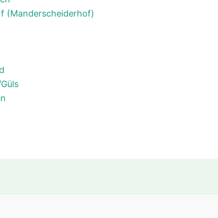
f (Manderscheiderhof)
ld
/Güls
en